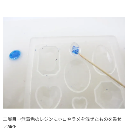
二層目→無着色のレジンにホロやラメを混ぜたものを乗せ
て硬化。