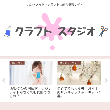
ハンドメイド・クラフトの総合情報サイト
UVレジン
サンキャッチャー
U
東
初
は
は？
UVレジンの固め方。レジン
初めてでも大丈夫！おすす
ツ
ライトがなくても代用でき
めサンキャッチャーキット7
るの？
選。