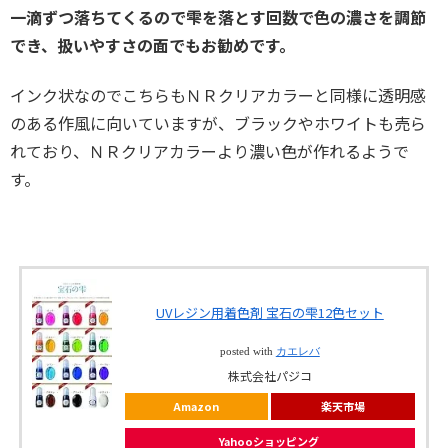
一滴ずつ落ちてくるので雫を落とす回数で色の濃さを調節
でき、扱いやすさの面でもお勧めです。
インク状なのでこちらもＮＲクリアカラーと同様に透明感
のある作風に向いていますが、ブラックやホワイトも売ら
れており、ＮＲクリアカラーより濃い色が作れるようで
す。
UVレジン用着色剤 宝石の雫12色セット
posted with
カエレバ
株式会社パジコ
Amazon
楽天市場
Yahooショッピング