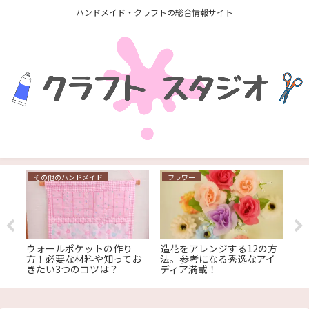
ハンドメイド・クラフトの総合情報サイト
その他のハンドメイド
フラワー
U
ウォールポケットの作り
造花をアレンジする12の方
お
売
方！必要な材料や知ってお
法。参考になる秀逸なアイ
選
れ
きたい3つのコツは？
ディア満載！
作