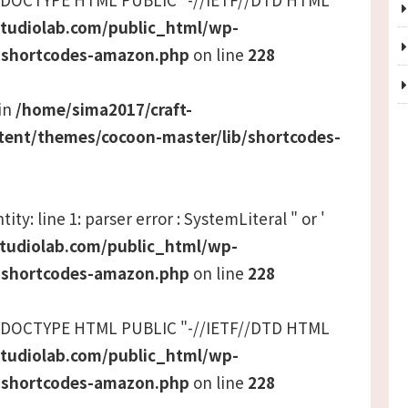
studiolab.com/public_html/wp-
/shortcodes-amazon.php
on line
228
 in
/home/sima2017/craft-
tent/themes/cocoon-master/lib/shortcodes-
ity: line 1: parser error : SystemLiteral " or '
studiolab.com/public_html/wp-
/shortcodes-amazon.php
on line
228
 <!DOCTYPE HTML PUBLIC "-//IETF//DTD HTML
studiolab.com/public_html/wp-
/shortcodes-amazon.php
on line
228