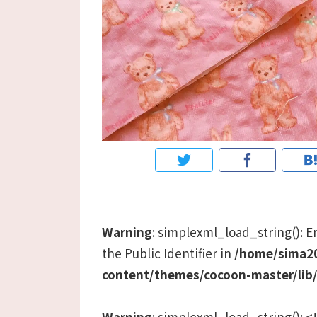
Warning
: simplexml_load_string(): Ent
the Public Identifier in
/home/sima20
content/themes/cocoon-master/lib
Warning
: simplexml_load_string():