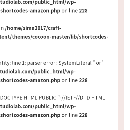
studiolab.com/public_html/wp-
/shortcodes-amazon.php
on line
228
 in
/home/sima2017/craft-
tent/themes/cocoon-master/lib/shortcodes-
ity: line 1: parser error : SystemLiteral " or '
studiolab.com/public_html/wp-
/shortcodes-amazon.php
on line
228
 <!DOCTYPE HTML PUBLIC "-//IETF//DTD HTML
studiolab.com/public_html/wp-
/shortcodes-amazon.php
on line
228