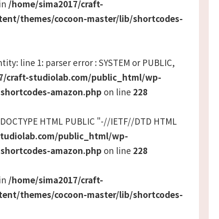
 in
/home/sima2017/craft-
tent/themes/cocoon-master/lib/shortcodes-
tity: line 1: parser error : SYSTEM or PUBLIC,
/craft-studiolab.com/public_html/wp-
/shortcodes-amazon.php
on line
228
 <!DOCTYPE HTML PUBLIC "-//IETF//DTD HTML
studiolab.com/public_html/wp-
/shortcodes-amazon.php
on line
228
 in
/home/sima2017/craft-
tent/themes/cocoon-master/lib/shortcodes-