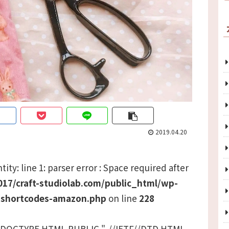
2019.04.20
ity: line 1: parser error : Space required after
17/craft-studiolab.com/public_html/wp-
/shortcodes-amazon.php
on line
228
 <!DOCTYPE HTML PUBLIC "-//IETF//DTD HTML