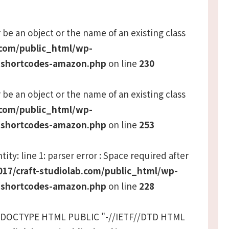
 be an object or the name of an existing class
.com/public_html/wp-
/shortcodes-amazon.php
on line
230
 be an object or the name of an existing class
.com/public_html/wp-
/shortcodes-amazon.php
on line
253
ity: line 1: parser error : Space required after
17/craft-studiolab.com/public_html/wp-
/shortcodes-amazon.php
on line
228
 <!DOCTYPE HTML PUBLIC "-//IETF//DTD HTML