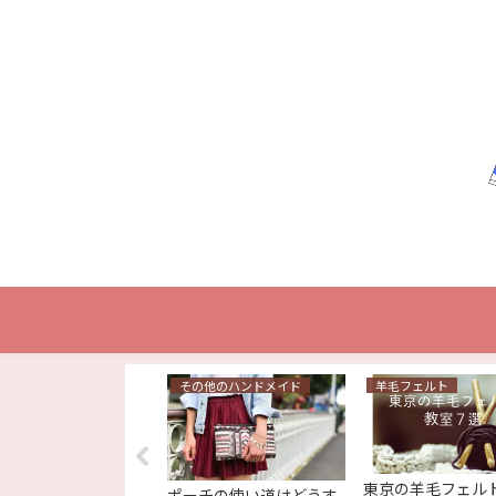
の他のハンドメイド
その他のハンドメイド
羊毛フェルト
東京の羊毛フェル
心者でも簡単！お家で
ポーチの使い道はどうす