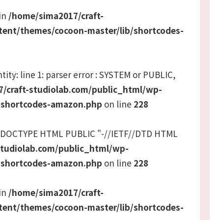
 in
/home/sima2017/craft-
tent/themes/cocoon-master/lib/shortcodes-
tity: line 1: parser error : SYSTEM or PUBLIC,
/craft-studiolab.com/public_html/wp-
/shortcodes-amazon.php
on line
228
 <!DOCTYPE HTML PUBLIC "-//IETF//DTD HTML
studiolab.com/public_html/wp-
/shortcodes-amazon.php
on line
228
 in
/home/sima2017/craft-
tent/themes/cocoon-master/lib/shortcodes-