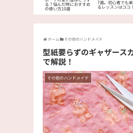
7選。初心者でも
軽に楽しめる手縫いパ
る？悩んだ時におすすめ
るレッスンはココ
チワークの始め方
の使い方10選
ホーム
その他のハンドメイド
型紙要らずのギャザース
で解説！
その他のハンドメイド